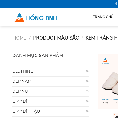
Skip
G
to
content
TRANG CHỦ
HOME
/
PRODUCT MÀU SẮC
/
KEM TRẮNG H
DANH MỤC SẢN PHẨM
CLOTHING
(0)
DÉP NAM
(0)
DÉP NỮ
(2)
GIÀY BÍT
(9)
GIÀY BÍT HẬU
(0)