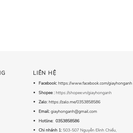
NG
LIÊN HỆ
Facebook:
https://www.facebook.com/giayhonganh
Shopee :
https://shopee.vn/giayhonganh
Zalo:
https://zalo.me/0353858586
Email:
giayhonganh@gmail.com
Hotline:
0353858586
Chi nhánh 1:
503-507 Nguyễn Đình Chiểu,