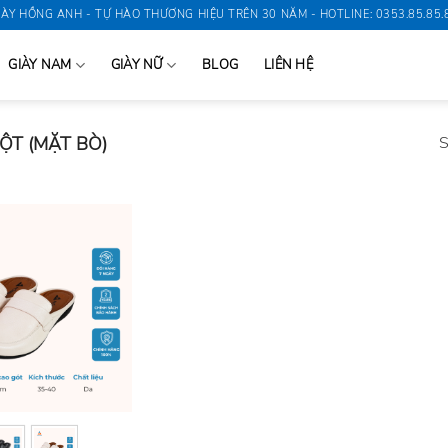
IÀY HỒNG ANH - TỰ HÀO THƯƠNG HIỆU TRÊN 30 NĂM - HOTLINE: 0353.85.85.
GIÀY NAM
GIÀY NỮ
BLOG
LIÊN HỆ
ỘT (MẶT BÒ)
S