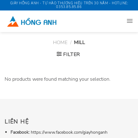
Skip
GIÀY HỒNG ANH - TỰ HÀO THƯƠNG HIỆU TRÊN 30 NĂM - HOTLINE:
0353.85.85.86
to
content
HOME
/
MILL
FILTER
No products were found matching your selection.
LIÊN HỆ
Facebook:
https://www.facebook.com/giayhonganh