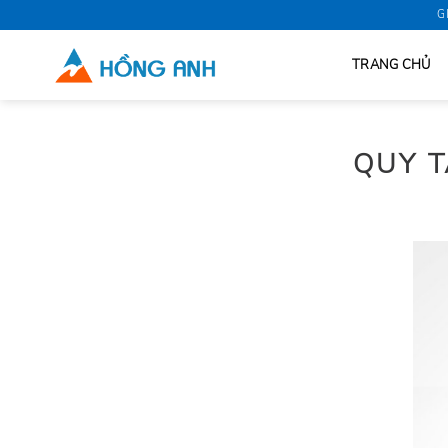
Skip
G
to
content
TRANG CHỦ
QUY T