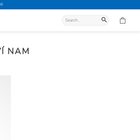
86
Search
for:
VÍ NAM