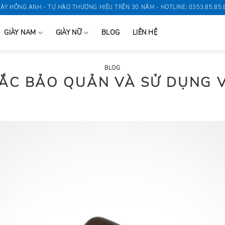
IÀY HỒNG ANH - TỰ HÀO THƯƠNG HIỆU TRÊN 30 NĂM - HOTLINE: 0353.85.85.
GIÀY NAM
GIÀY NỮ
BLOG
LIÊN HỆ
BLOG
ẮC BẢO QUẢN VÀ SỬ DỤNG 