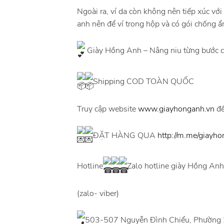
Ngoài ra, ví da còn không nên tiếp xúc với 
anh nên để ví trong hộp và có gói chống 
Giày Hồng Anh – Nâng niu từng bước ch
Shipping COD TOÀN QUỐC
Truy cập website
www.giayhonganh.vn
để
ĐẶT HÀNG QUA
http://m.me/giayh
Hotline
Zalo hotline giày Hồng An
(zalo- viber)
503-507 Nguyễn Đình Chiểu, Phường 2