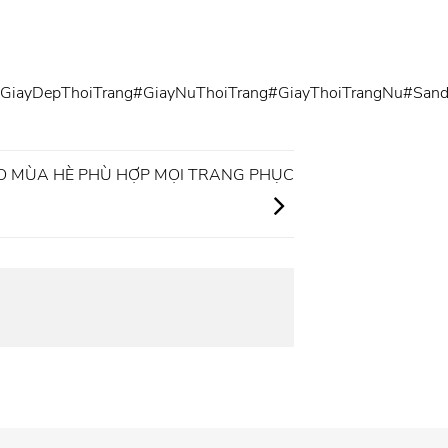
GiayDepThoiTrang
#GiayNuThoiTrang
#GiayThoiTrangNu
#Sand
O MÙA HÈ PHÙ HỢP MỌI TRANG PHỤC