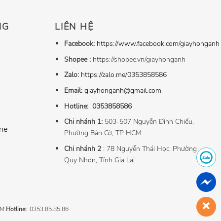
NG
LIÊN HỆ
Facebook:
https://www.facebook.com/giayhonganh
Shopee :
https://shopee.vn/giayhonganh
Zalo:
https://zalo.me/0353858586
Email:
giayhonganh@gmail.com
Hotline:
0353858586
Chi nhánh 1:
503-507 Nguyễn Đình Chiểu,
ne
Phường Bàn Cờ, TP HCM
Chi nhánh 2
: 78 Nguyễn Thái Học, Phường
Quy Nhơn, Tỉnh Gia Lai
CM
Hotline:
0353.85.85.86