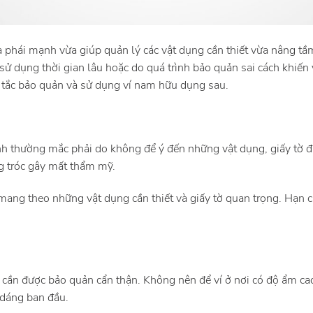
 phái mạnh vừa giúp quản lý các vật dụng cần thiết vừa nâng tầm 
sử dụng thời gian lâu hoặc do quá trình bảo quản sai cách khiến
y tắc bảo quản và sử dụng ví nam hữu dụng sau.
nh thường mắc phải do không để ý đến những vật dụng, giấy tờ đự
ng tróc gây mất thẩm mỹ.
mang theo những vật dụng cần thiết và giấy tờ quan trọng. Hạn c
ng cần được bảo quản cẩn thận. Không nên để ví ở nơi có độ ẩm ca
 dáng ban đầu.