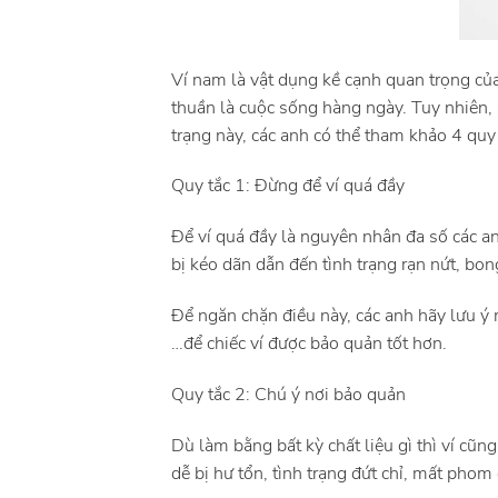
Ví nam là vật dụng kề cạnh quan trọng của
thuần là cuộc sống hàng ngày. Tuy nhiên, 
trạng này, các anh có thể tham khảo 4 qu
Quy tắc 1: Đừng để ví quá đầy
Để ví quá đầy là nguyên nhân đa số các a
bị kéo dãn dẫn đến tình trạng rạn nứt, bo
Để ngăn chặn điều này, các anh hãy lưu ý 
…để chiếc ví được bảo quản tốt hơn.
Quy tắc 2: Chú ý nơi bảo quản
Dù làm bằng bất kỳ chất liệu gì thì ví cũ
dễ bị hư tổn, tình trạng đứt chỉ, mất phom