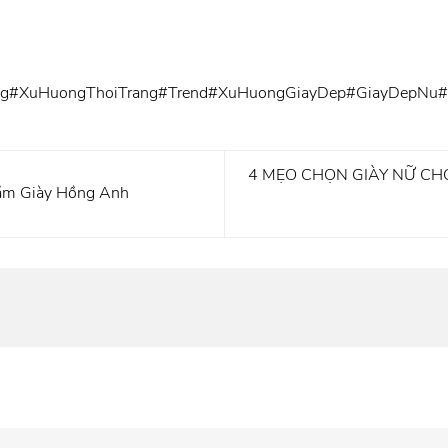
ng
#XuHuongThoiTrang
#Trend
#XuHuongGiayDep
#GiayDepNu
#
4 MẸO CHỌN GIÀY NỮ CH
năm Giày Hồng Anh