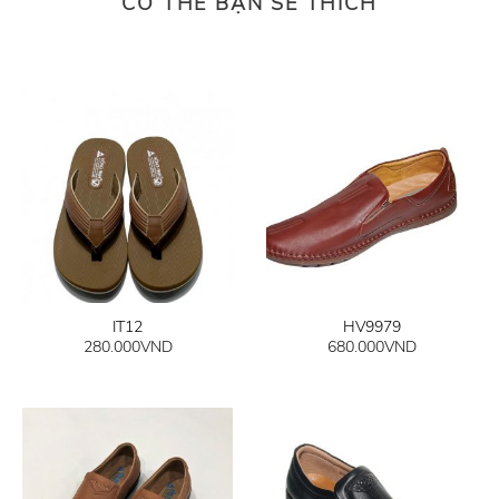
CÓ THỂ BẠN SẼ THÍCH
IT12
HV9979
280.000
VND
680.000
VND