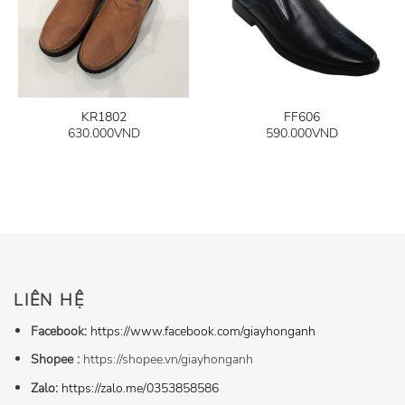
KR1802
FF606
630.000
VND
590.000
VND
LIÊN HỆ
Facebook:
https://www.facebook.com/giayhonganh
Shopee :
https://shopee.vn/giayhonganh
Zalo:
https://zalo.me/0353858586