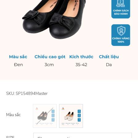
SKU:
SP154894Master
Màu sắc
SIZE