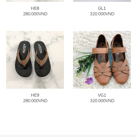
HE8
GL1
280.000
VND
320.000
VND
HE9
VG1
280.000
VND
320.000
VND