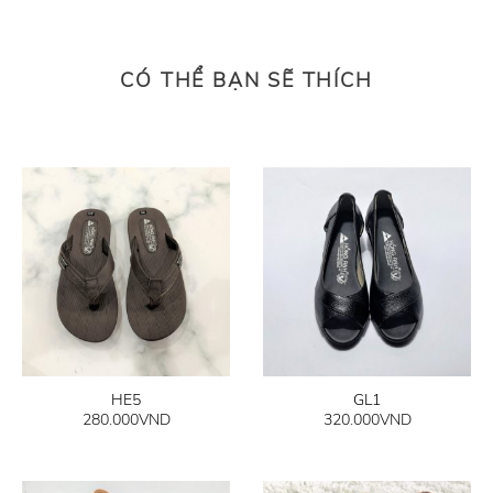
CÓ THỂ BẠN SẼ THÍCH
HE5
GL1
280.000
VND
320.000
VND