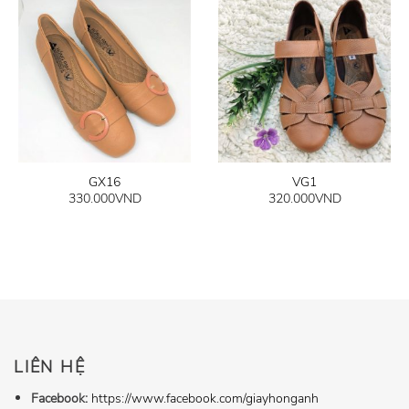
GX16
VG1
330.000
VND
320.000
VND
LIÊN HỆ
Facebook:
https://www.facebook.com/giayhonganh