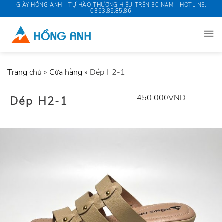
Skip
GIÀY HỒNG ANH - TỰ HÀO THƯƠNG HIỆU TRÊN 30 NĂM - HOTLINE:
0353.85.85.86
to
content
Trang chủ
»
Cửa hàng
»
Dép H2-1
450.000
VND
Dép H2-1