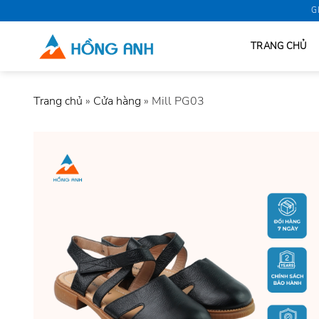
Skip
G
to
content
TRANG CHỦ
Trang chủ
»
Cửa hàng
»
Mill PG03