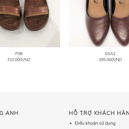
P08
GSA2
310.000
VND
395.000
VND
G ANH
HỖ TRỢ KHÁCH HÀ
Điều khoản sử dụng