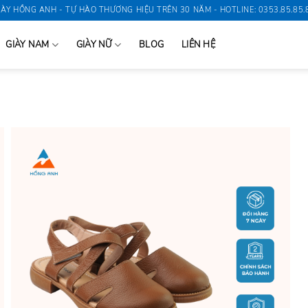
IÀY HỒNG ANH - TỰ HÀO THƯƠNG HIỆU TRÊN 30 NĂM - HOTLINE: 0353.85.85.
GIÀY NAM
GIÀY NỮ
BLOG
LIÊN HỆ