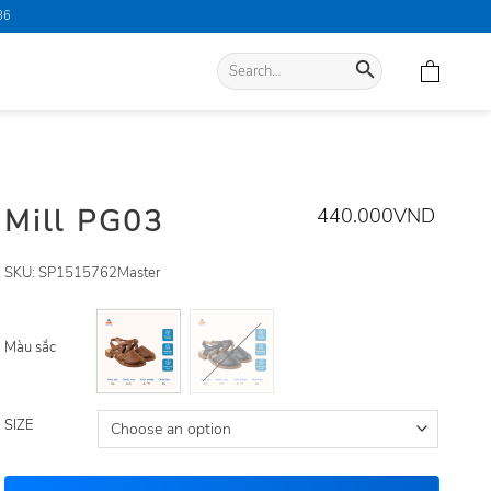
86
Search
for:
Mill PG03
440.000
VND
SKU:
SP1515762Master
Màu sắc
SIZE