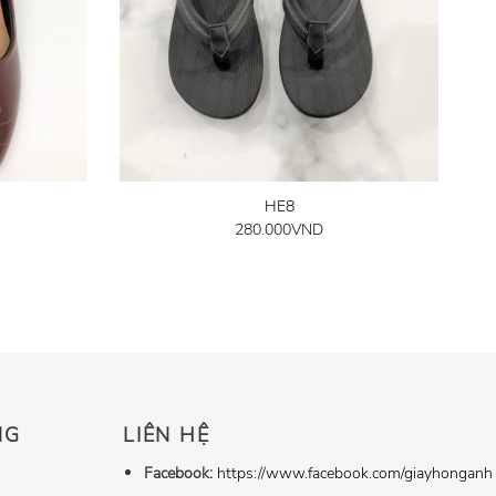
HE8
280.000
VND
NG
LIÊN HỆ
Facebook:
https://www.facebook.com/giayhonganh