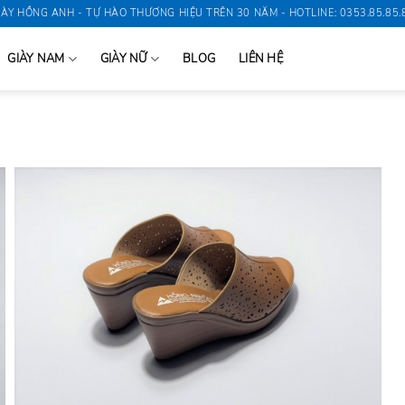
IÀY HỒNG ANH - TỰ HÀO THƯƠNG HIỆU TRÊN 30 NĂM - HOTLINE: 0353.85.85.
GIÀY NAM
GIÀY NỮ
BLOG
LIÊN HỆ