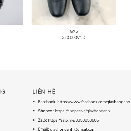
GX5
330.000
VND
NG
LIÊN HỆ
Facebook:
https://www.facebook.com/giayhonganh
Shopee :
https://shopee.vn/giayhonganh
Zalo:
https://zalo.me/0353858586
Email:
giayhonganh@gmail.com