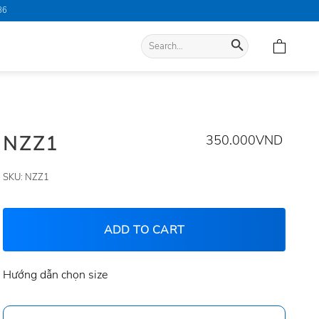
86
Search
for:
NZZ1
350.000
VND
SKU:
NZZ1
ADD TO CART
Hướng dẫn chọn size