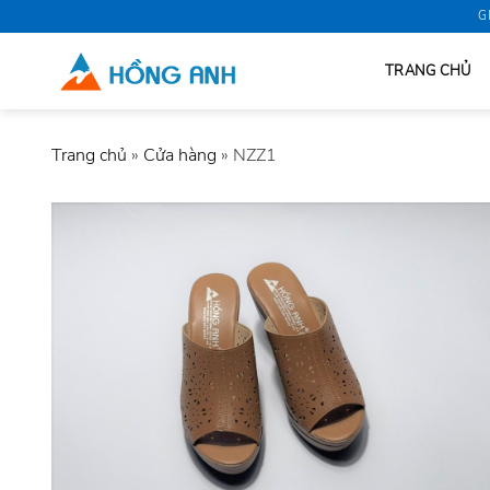
Skip
G
to
content
TRANG CHỦ
Trang chủ
»
Cửa hàng
»
NZZ1