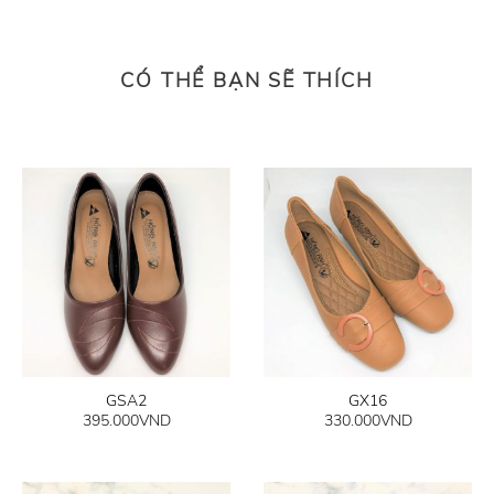
CÓ THỂ BẠN SẼ THÍCH
GSA2
GX16
395.000
VND
330.000
VND