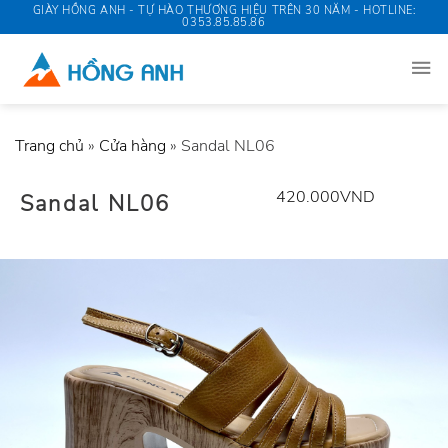
Skip
GIÀY HỒNG ANH - TỰ HÀO THƯƠNG HIỆU TRÊN 30 NĂM - HOTLINE:
0353.85.85.86
to
content
Trang chủ
»
Cửa hàng
»
Sandal NL06
420.000
VND
Sandal NL06