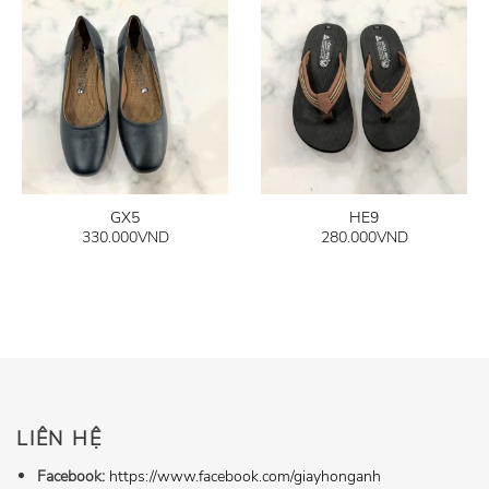
GX5
HE9
330.000
VND
280.000
VND
LIÊN HỆ
Facebook:
https://www.facebook.com/giayhonganh