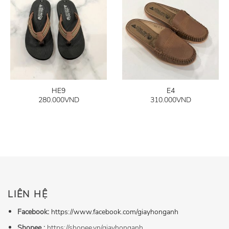
HE9
E4
280.000
VND
310.000
VND
LIÊN HỆ
Facebook:
https://www.facebook.com/giayhonganh
Shopee :
https://shopee.vn/giayhonganh