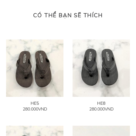
CÓ THỂ BẠN SẼ THÍCH
HE5
HE8
280.000
VND
280.000
VND