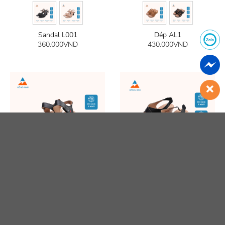
Sandal L001
Dép AL1
360.000
VND
430.000
VND
Sandal SL09
Sandal RM12
410.000
VND
395.000
VND