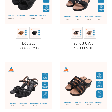
Dép ZL1
Sandal UW3
380.000
VND
450.000
VND