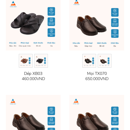
Dép XB03
Mọi TX070
460.000
VND
650.000
VND