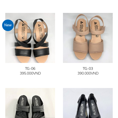
New
TG-06
TG-03
395.000
VND
390.000
VND