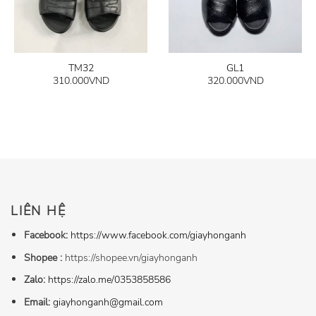
TM32
GL1
310.000
VND
320.000
VND
LIÊN HỆ
Facebook:
https://www.facebook.com/giayhonganh
Shopee :
https://shopee.vn/giayhonganh
Zalo:
https://zalo.me/0353858586
Email:
giayhonganh@gmail.com