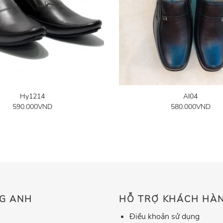
Hy1214
AI04
590.000
VND
580.000
VND
G ANH
HỖ TRỢ KHÁCH HÀ
Điều khoản sử dụng