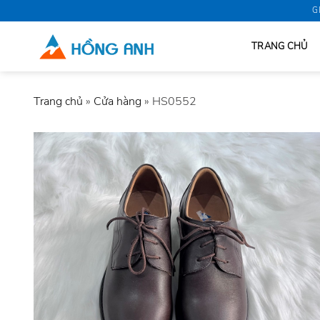
Skip
G
to
content
TRANG CHỦ
Trang chủ
»
Cửa hàng
»
HS0552