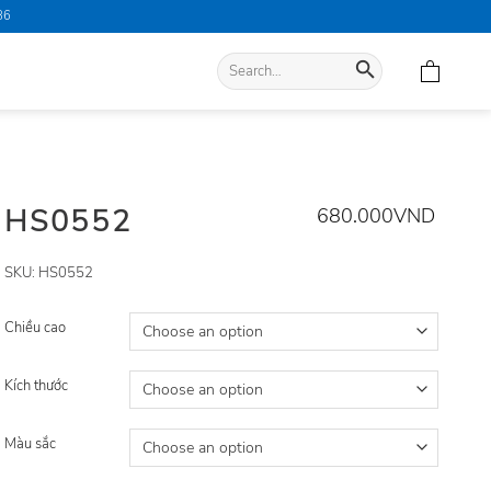
86
Search
for:
HS0552
680.000
VND
SKU:
HS0552
Chiều cao
Kích thước
Màu sắc