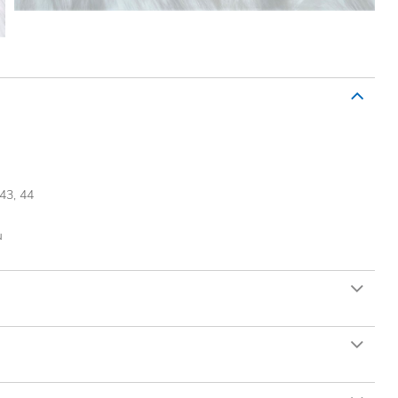
 43, 44
u