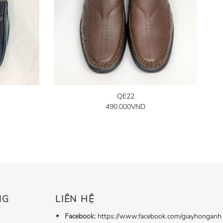
QE22
490.000
VND
NG
LIÊN HỆ
Facebook:
https://www.facebook.com/giayhonganh