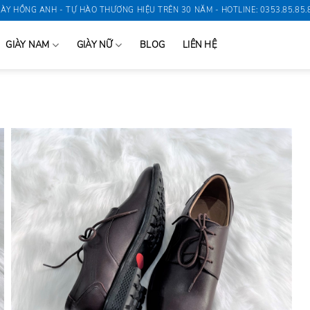
IÀY HỒNG ANH - TỰ HÀO THƯƠNG HIỆU TRÊN 30 NĂM - HOTLINE: 0353.85.85.
GIÀY NAM
GIÀY NỮ
BLOG
LIÊN HỆ