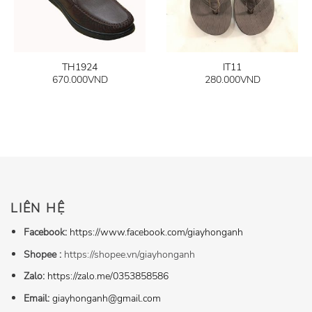
TH1924
IT11
670.000
VND
280.000
VND
LIÊN HỆ
Facebook:
https://www.facebook.com/giayhonganh
Shopee :
https://shopee.vn/giayhonganh
Zalo:
https://zalo.me/0353858586
Email:
giayhonganh@gmail.com