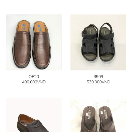
QE20
3909
490.000
VND
530.000
VND