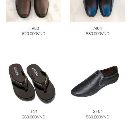
HR50
AI04
620.000
VND
580.000
VND
IT14
GF04
280.000
VND
580.000
VND