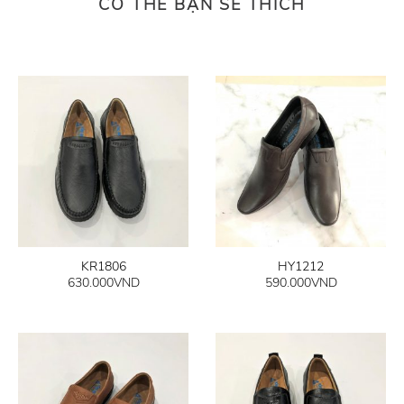
CÓ THỂ BẠN SẼ THÍCH
KR1806
HY1212
630.000
VND
590.000
VND