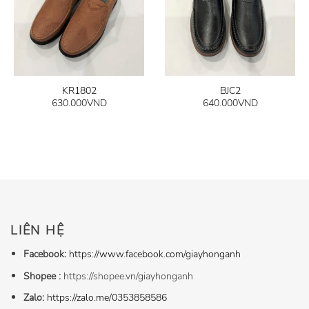
KR1802
BJC2
630.000
VND
640.000
VND
LIÊN HỆ
Facebook:
https://www.facebook.com/giayhonganh
Shopee :
https://shopee.vn/giayhonganh
Zalo:
https://zalo.me/0353858586