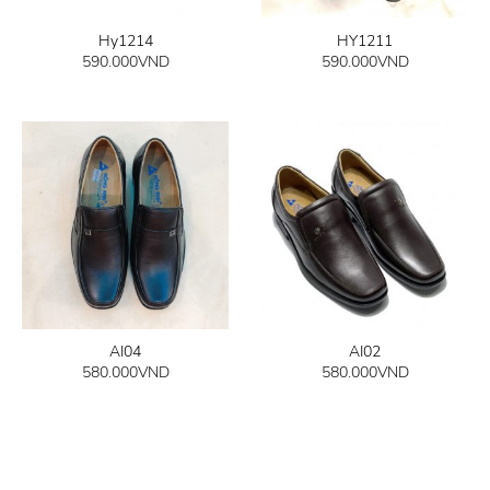
Hy1214
HY1211
590.000
VND
590.000
VND
AI04
AI02
580.000
VND
580.000
VND