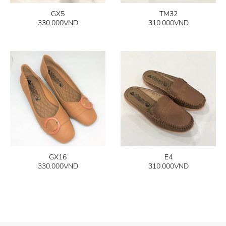
GX5
TM32
330.000
VND
310.000
VND
GX16
E4
330.000
VND
310.000
VND