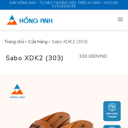
Skip
GIÀY HỒNG ANH - TỰ HÀO THƯƠNG HIỆU TRÊN 30 NĂM - HOTLINE:
0353.85.85.86
to
content
Trang chủ
»
Cửa hàng
»
Sabo XDK2 (303)
330.000
VND
Sabo XDK2 (303)