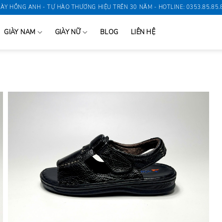
IÀY HỒNG ANH - TỰ HÀO THƯƠNG HIỆU TRÊN 30 NĂM - HOTLINE: 0353.85.85.
GIÀY NAM
GIÀY NỮ
BLOG
LIÊN HỆ