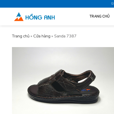
Skip
G
to
content
TRANG CHỦ
Trang chủ
»
Cửa hàng
»
Sanda 7387