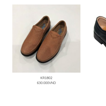
KR1802
630.000
VND