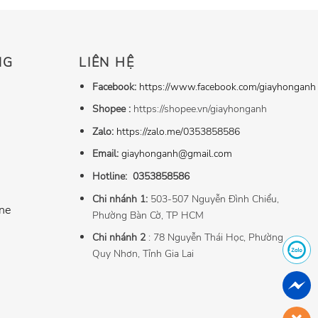
NG
LIÊN HỆ
Facebook:
https://www.facebook.com/giayhonganh
Shopee :
https://shopee.vn/giayhonganh
Zalo:
https://zalo.me/0353858586
Email:
giayhonganh@gmail.com
Hotline:
0353858586
Chi nhánh 1:
503-507 Nguyễn Đình Chiểu,
ne
Phường Bàn Cờ, TP HCM
Chi nhánh 2
: 78 Nguyễn Thái Học, Phường
Quy Nhơn, Tỉnh Gia Lai