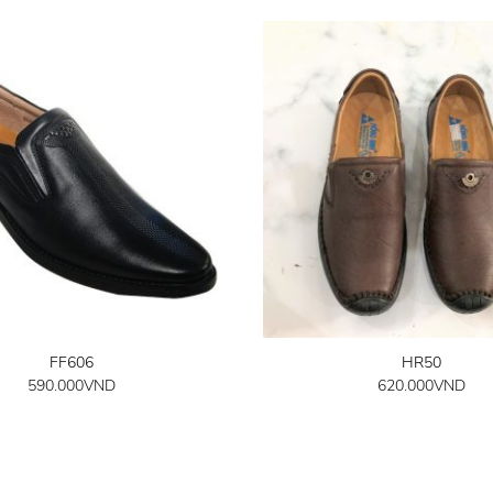
FF606
HR50
590.000
VND
620.000
VND