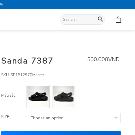
86
Search
for:
Sanda 7387
500.000
VND
SKU:
SP1512970Master
Màu sắc
SIZE