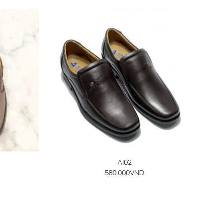
AI02
580.000
VND