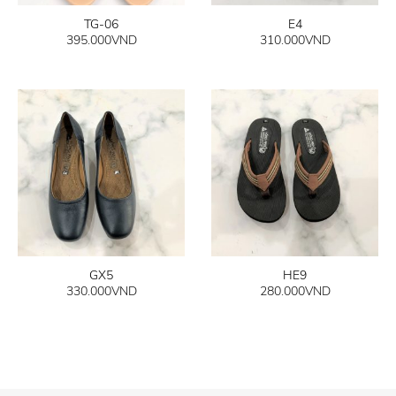
TG-06
E4
395.000
VND
310.000
VND
GX5
HE9
330.000
VND
280.000
VND