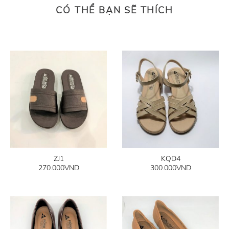
CÓ THỂ BẠN SẼ THÍCH
ZJ1
KQD4
270.000
VND
300.000
VND