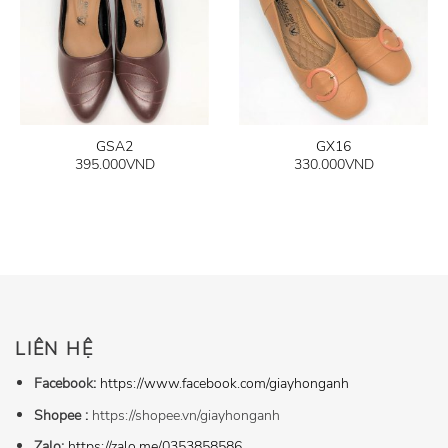
GSA2
GX16
395.000
VND
330.000
VND
LIÊN HỆ
Facebook:
https://www.facebook.com/giayhonganh
Shopee :
https://shopee.vn/giayhonganh
Zalo:
https://zalo.me/0353858586