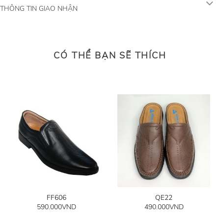
THÔNG TIN GIAO NHẬN
CÓ THỂ BẠN SẼ THÍCH
FF606
QE22
590.000
VND
490.000
VND