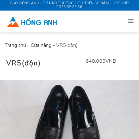
Skip
GIÀY HỒNG ANH - TỰ HÀO THƯƠNG HIỆU TRÊN 30 NĂM - HOTLINE:
0353.85.85.86
to
content
Trang chủ
»
Cửa hàng
»
VR5(độn)
640.000
VND
VR5(độn)