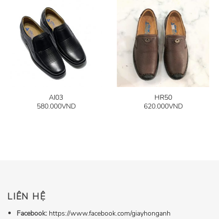
AI03
HR50
580.000
VND
620.000
VND
LIÊN HỆ
Facebook:
https://www.facebook.com/giayhonganh