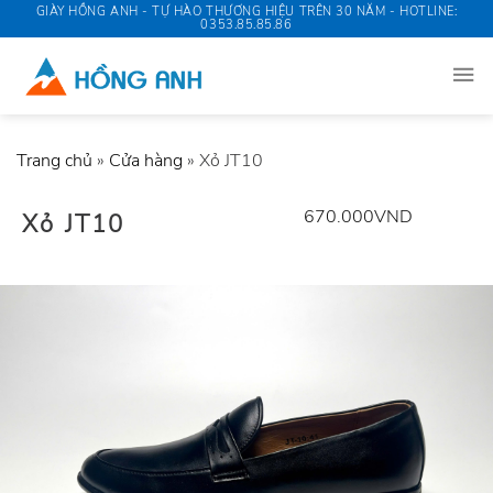
Skip
GIÀY HỒNG ANH - TỰ HÀO THƯƠNG HIỆU TRÊN 30 NĂM - HOTLINE:
0353.85.85.86
to
content
Trang chủ
»
Cửa hàng
»
Xỏ JT10
670.000
VND
Xỏ JT10