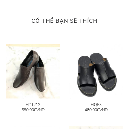
CÓ THỂ BẠN SẼ THÍCH
HY1212
HQ53
590.000
VND
480.000
VND