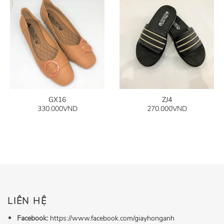
GX16
ZJ4
330.000
VND
270.000
VND
LIÊN HỆ
Facebook:
https://www.facebook.com/giayhonganh