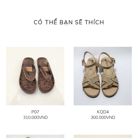
CÓ THỂ BẠN SẼ THÍCH
P07
KQD4
310.000
VND
300.000
VND