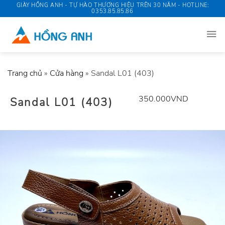
Skip
GIÀY HỒNG ANH - TỰ HÀO THƯƠNG HIỆU TRÊN 30 NĂM - HOTLINE:
0353.85.85.86
to
content
Trang chủ
»
Cửa hàng
»
Sandal L01 (403)
350.000
VND
Sandal L01 (403)