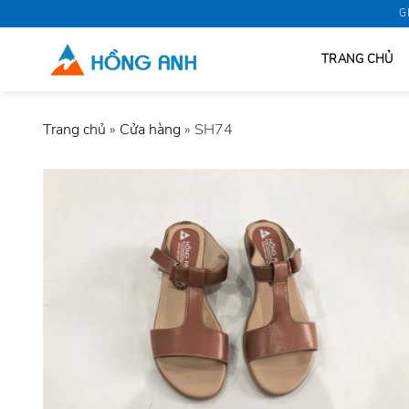
Skip
G
to
content
TRANG CHỦ
Trang chủ
»
Cửa hàng
»
SH74