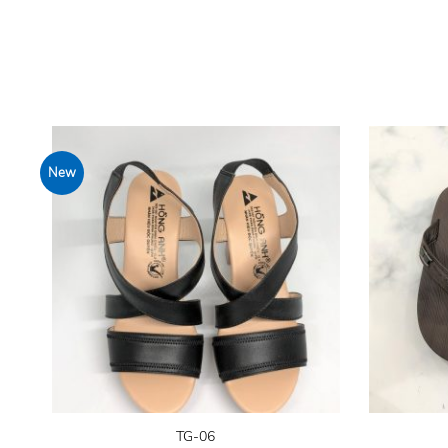
New
TG-06