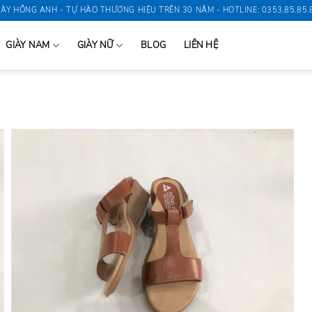
IÀY HỒNG ANH - TỰ HÀO THƯƠNG HIỆU TRÊN 30 NĂM - HOTLINE: 0353.85.85.
GIÀY NAM
GIÀY NỮ
BLOG
LIÊN HỆ