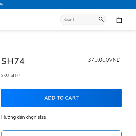
86
Search
for:
SH74
370.000
VND
SKU:
SH74
ADD TO CART
Hướng dẫn chọn size