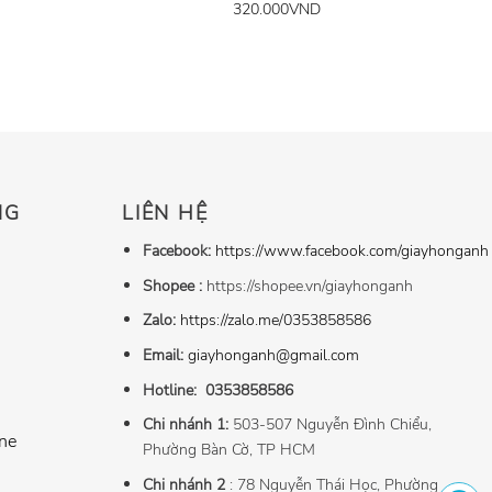
320.000
VND
NG
LIÊN HỆ
Facebook:
https://www.facebook.com/giayhonganh
Shopee :
https://shopee.vn/giayhonganh
Zalo:
https://zalo.me/0353858586
Email:
giayhonganh@gmail.com
Hotline:
0353858586
Chi nhánh 1:
503-507 Nguyễn Đình Chiểu,
ne
Phường Bàn Cờ, TP HCM
Chi nhánh 2
: 78 Nguyễn Thái Học, Phường